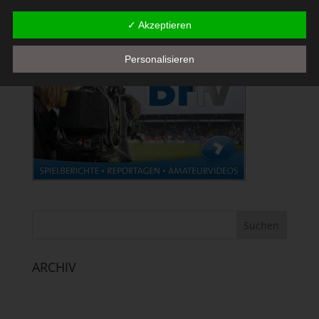
Die Verarbeitung personenbezogener Daten, beispielsweise des
✓ Akzeptieren
Namens, der Anschrift, E-Mail-Adresse oder Telefonnummer
einer betroffenen Person, erfolgt stets im Einklang mit der
Personalisieren
Datenschutz-Grundverordnung und in Übereinstimmung mit den
für uns geltenden landesspezifischen
Datenschutzbestimmungen. Mittels dieser Datenschutzerklärung
möchte unser Unternehmen die Öffentlichkeit über Art, Umfang
und Zweck der von uns erhobenen, genutzten und verarbeiteten
personenbezogenen Daten informieren. Ferner werden
betroffene Personen mittels dieser Datenschutzerklärung über
die ihnen zustehenden Rechte aufgeklärt.
Wir haben als für die Verarbeitung Verantwortlicher zahlreiche
technische und organisatorische Maßnahmen umgesetzt, um
einen möglichst lückenlosen Schutz der über diese Internetseite
verarbeiteten personenbezogenen Daten sicherzustellen.
ARCHIV
Dennoch können Internetbasierte Datenübertragungen
grundsätzlich Sicherheitslücken aufweisen, sodass ein absoluter
Schutz nicht gewährleistet werden kann. Aus diesem Grund