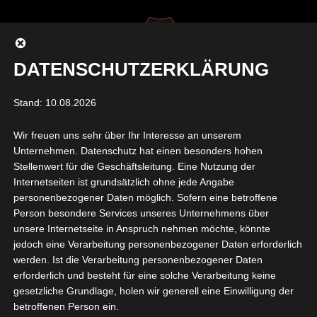
DATENSCHUTZERKLÄRUNG
Seite auswählen
Stand: 10.08.2026
Wir freuen uns sehr über Ihr Interesse an unserem
KLEINFELD-
Unternehmen. Datenschutz hat einen besonders hohen
Stellenwert für die Geschäftsleitung. Eine Nutzung der
PROBETRAINING-
Internetseiten ist grundsätzlich ohne jede Angabe
KONTAKT
personenbezogener Daten möglich. Sofern eine betroffene
Person besondere Services unseres Unternehmens über
von
Felix Wirsing
|
Nov. 15, 2025
|
0 Kommentare
unsere Internetseite in Anspruch nehmen möchte, könnte
jedoch eine Verarbeitung personenbezogener Daten erforderlich
werden. Ist die Verarbeitung personenbezogener Daten
erforderlich und besteht für eine solche Verarbeitung keine
gesetzliche Grundlage, holen wir generell eine Einwilligung der
betroffenen Person ein.