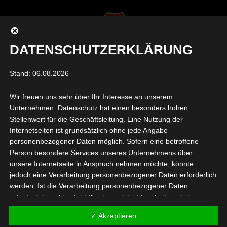
DATENSCHUTZERKLÄRUNG
Seite wählen
Stand: 06.08.2026
Wir freuen uns sehr über Ihr Interesse an unserem
MAINPOST_SCHWARZ
Unternehmen. Datenschutz hat einen besonders hohen
Stellenwert für die Geschäftsleitung. Eine Nutzung der
Internetseiten ist grundsätzlich ohne jede Angabe
von
Mike Glückstein
|
Juli 29, 2022
|
0 Kommentare
personenbezogener Daten möglich. Sofern eine betroffene
Person besondere Services unseres Unternehmens über
unsere Internetseite in Anspruch nehmen möchte, könnte
jedoch eine Verarbeitung personenbezogener Daten erforderlich
werden. Ist die Verarbeitung personenbezogener Daten
erforderlich und besteht für eine solche Verarbeitung keine
gesetzliche Grundlage, holen wir generell eine Einwilligung der
✓ Akzeptieren
betroffenen Person ein.