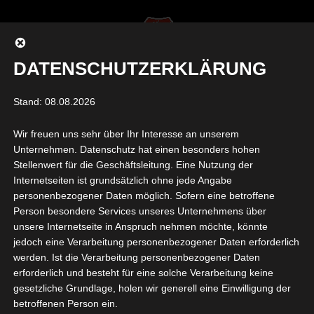
DATENSCHUTZERKLÄRUNG
Seite auswählen
Stand: 08.08.2026
Wir freuen uns sehr über Ihr Interesse an unserem
PROBETRAINING_KLEIN.J
Unternehmen. Datenschutz hat einen besonders hohen
Stellenwert für die Geschäftsleitung. Eine Nutzung der
PG
Internetseiten ist grundsätzlich ohne jede Angabe
personenbezogener Daten möglich. Sofern eine betroffene
von
Felix Wirsing
|
Nov. 13, 2025
|
0 Kommentare
Person besondere Services unseres Unternehmens über
unsere Internetseite in Anspruch nehmen möchte, könnte
jedoch eine Verarbeitung personenbezogener Daten erforderlich
werden. Ist die Verarbeitung personenbezogener Daten
erforderlich und besteht für eine solche Verarbeitung keine
gesetzliche Grundlage, holen wir generell eine Einwilligung der
betroffenen Person ein.