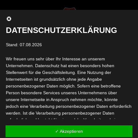
DATENSCHUTZERKLÄRUNG
Seite auswählen
Stand: 07.08.2026
Wir freuen uns sehr über Ihr Interesse an unserem
REGIONALLIGA-BANNER
Unternehmen. Datenschutz hat einen besonders hohen
Stellenwert für die Geschäftsleitung. Eine Nutzung der
LIVETICKER 610×75
Internetseiten ist grundsätzlich ohne jede Angabe
personenbezogener Daten möglich. Sofern eine betroffene
von
Daniel Raab
|
Juli 7, 2019
|
0 Kommentare
Person besondere Services unseres Unternehmens über
unsere Internetseite in Anspruch nehmen möchte, könnte
jedoch eine Verarbeitung personenbezogener Daten erforderlich
werden. Ist die Verarbeitung personenbezogener Daten
erforderlich und besteht für eine solche Verarbeitung keine
gesetzliche Grundlage, holen wir generell eine Einwilligung der
✓ Akzeptieren
betroffenen Person ein.