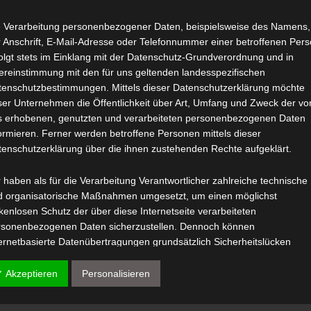
e Verarbeitung personenbezogener Daten, beispielsweise des Namens,
 Anschrift, E-Mail-Adresse oder Telefonnummer einer betroffenen Pers
olgt stets im Einklang mit der Datenschutz-Grundverordnung und in
ereinstimmung mit den für uns geltenden landesspezifischen
tenschutzbestimmungen. Mittels dieser Datenschutzerklärung möchte
ser Unternehmen die Öffentlichkeit über Art, Umfang und Zweck der vo
s erhobenen, genutzten und verarbeiteten personenbezogenen Daten
ormieren. Ferner werden betroffene Personen mittels dieser
tenschutzerklärung über die ihnen zustehenden Rechte aufgeklärt.
 haben als für die Verarbeitung Verantwortlicher zahlreiche technische
d organisatorische Maßnahmen umgesetzt, um einen möglichst
kenlosen Schutz der über diese Internetseite verarbeiteten
rsonenbezogenen Daten sicherzustellen. Dennoch können
ernetbasierte Datenübertragungen grundsätzlich Sicherheitslücken
weisen, sodass ein absoluter Schutz nicht gewährleistet werden kann.
 diesem Grund steht es jeder betroffenen Person frei,
✓ Akzeptieren
Personalisieren
rsonenbezogene Daten auch auf alternativen Wegen, beispielsweise
efonisch, an uns zu übermitteln.