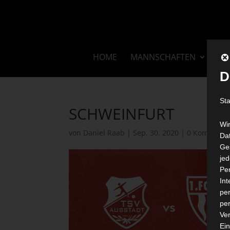
HOME
MANNSCHAFTEN
VE
D
St
SCHWEINFURT
Wi
von
Daniel Raab
|
Sep. 30, 2020
|
0 Kommenta
Dat
Ges
je
Pe
In
per
per
Ver
Ein