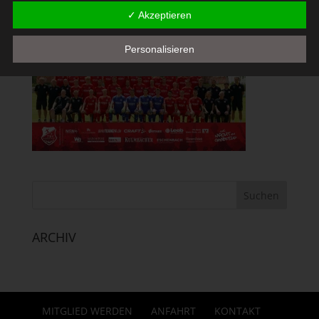
✓ Akzeptieren
Die Verarbeitung personenbezogener Daten, beispielsweise des
Namens, der Anschrift, E-Mail-Adresse oder Telefonnummer
Personalisieren
einer betroffenen Person, erfolgt stets im Einklang mit der
Datenschutz-Grundverordnung und in Übereinstimmung mit den
für uns geltenden landesspezifischen
Datenschutzbestimmungen. Mittels dieser Datenschutzerklärung
möchte unser Unternehmen die Öffentlichkeit über Art, Umfang
und Zweck der von uns erhobenen, genutzten und verarbeiteten
personenbezogenen Daten informieren. Ferner werden
betroffene Personen mittels dieser Datenschutzerklärung über
die ihnen zustehenden Rechte aufgeklärt.
Wir haben als für die Verarbeitung Verantwortlicher zahlreiche
technische und organisatorische Maßnahmen umgesetzt, um
ARCHIV
einen möglichst lückenlosen Schutz der über diese Internetseite
verarbeiteten personenbezogenen Daten sicherzustellen.
Dennoch können Internetbasierte Datenübertragungen
grundsätzlich Sicherheitslücken aufweisen, sodass ein absoluter
Schutz nicht gewährleistet werden kann. Aus diesem Grund
MITGLIED WERDEN
ANFAHRT
KONTAKT