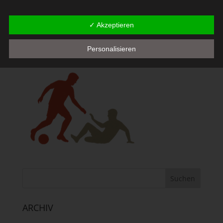
Die Verarbeitung personenbezogener Daten, beispielsweise des
✓ Akzeptieren
Namens, der Anschrift, E-Mail-Adresse oder Telefonnummer
einer betroffenen Person, erfolgt stets im Einklang mit der
Datenschutz-Grundverordnung und in Übereinstimmung mit den
Personalisieren
für uns geltenden landesspezifischen
Datenschutzbestimmungen. Mittels dieser Datenschutzerklärung
möchte unser Unternehmen die Öffentlichkeit über Art, Umfang
und Zweck der von uns erhobenen, genutzten und verarbeiteten
personenbezogenen Daten informieren. Ferner werden
betroffene Personen mittels dieser Datenschutzerklärung über
die ihnen zustehenden Rechte aufgeklärt.
Wir haben als für die Verarbeitung Verantwortlicher zahlreiche
technische und organisatorische Maßnahmen umgesetzt, um
einen möglichst lückenlosen Schutz der über diese Internetseite
verarbeiteten personenbezogenen Daten sicherzustellen.
Dennoch können Internetbasierte Datenübertragungen
grundsätzlich Sicherheitslücken aufweisen, sodass ein absoluter
ARCHIV
Schutz nicht gewährleistet werden kann. Aus diesem Grund